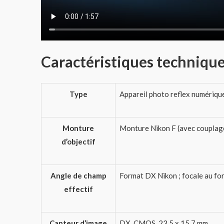
Caractéristiques techniqu
Type
Appareil photo reflex numériqu
Monture
Monture Nikon F (avec couplag
d’objectif
Angle de champ
Format DX Nikon ; focale au for
effectif
Capteur d’image
DX, CMOS, 23,5 x 15,7 mm