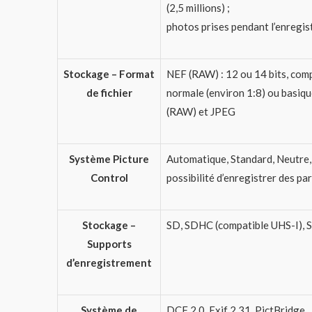
(2,5 millions) ;
photos prises pendant l’enregis
Stockage – Format
NEF (RAW) : 12 ou 14 bits, com
de fichier
normale (environ 1:8) ou basiq
(RAW) et JPEG
Système Picture
Automatique, Standard, Neutre, 
Control
possibilité d’enregistrer des p
Stockage –
SD, SDHC (compatible UHS-I), 
Supports
d’enregistrement
Système de
DCF 2.0, Exif 2.31, PictBridge