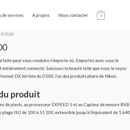
 de services
A propos
Nous contacter
0
 D7500
00
arfaite peut vous conduire n’importe où. Emportez avec vous le
t entièrement connecté. Saisissez la beauté telle que vous la voyez
u format DX héritée du D500, l’un des produits phare de Nikon.
du produit
ons de pixels, au processeur EXPEED 5 et au Capteur de mesure RVB
e plage ISO de 100 à 51 200, extensible jusqu’à l’équivalent de 1 640