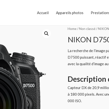
Accueil
Appareils photos
Prestations
Home
/
Non classé
/ NIKON
NIKON D75
La recherche de l’image p
D7500 puissant, réactif e
avec la qualité d’image a
Description 
Capteur DX de 20,9 milli
à 180 000 pixels. Avec un
000 ISO.