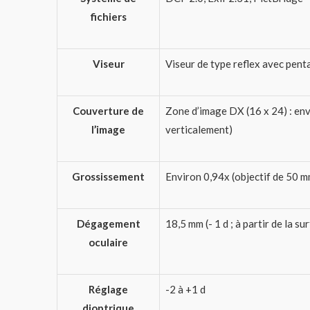
fichiers
Viseur
Viseur de type reflex avec pent
Couverture de
Zone d’image DX (16 x 24) : env
l’image
verticalement)
Grossissement
Environ 0,94x (objectif de 50 mm 
Dégagement
18,5 mm (- 1 d ; à partir de la su
oculaire
Réglage
-2 à +1 d
dioptrique