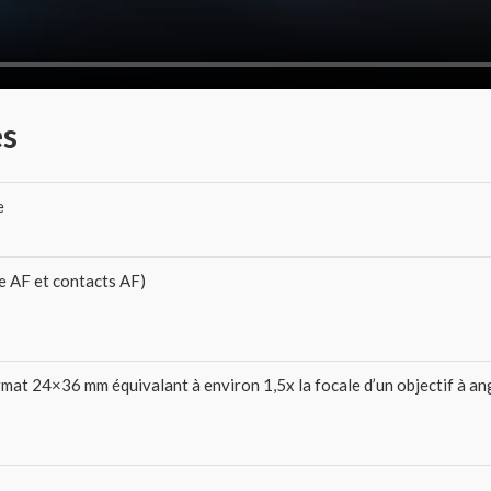
es
e
e AF et contacts AF)
mat 24×36 mm équivalant à environ 1,5x la focale d’un objectif à a