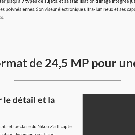
ter jusqu’à
9 types de sujet
s, et sa stabilisation d’image intégrée j
les polynésiennes. Son viseur électronique ultra-lumineux et ses cap
ts.
ormat de 24,5 MP pour un
le détail et la
mat rétroéclairé du Nikon Z5 II capte
a plage dynamique est large,