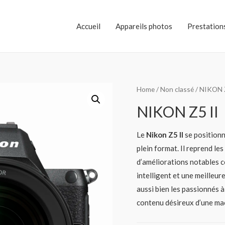
Accueil
Appareils photos
Prestations
Home
/
Non classé
/ NIKON 
NIKON Z5 II
Le
Nikon Z5 II
se positionn
plein format. Il reprend le
d’améliorations notables
intelligent et une meilleur
aussi bien les passionnés à
contenu désireux d’une mac