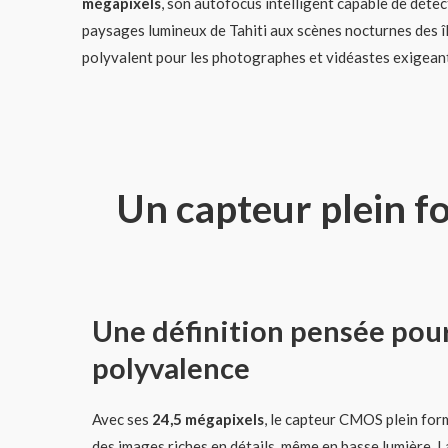
mégapixels
, son autofocus intelligent capable de détec
paysages lumineux de Tahiti aux scènes nocturnes des î
polyvalent pour les photographes et vidéastes exigean
Un capteur plein f
Une définition pensée pour 
polyvalence
Avec ses
24,5 mégapixels
, le capteur CMOS plein for
des images riches en détails, même en basse lumière. L