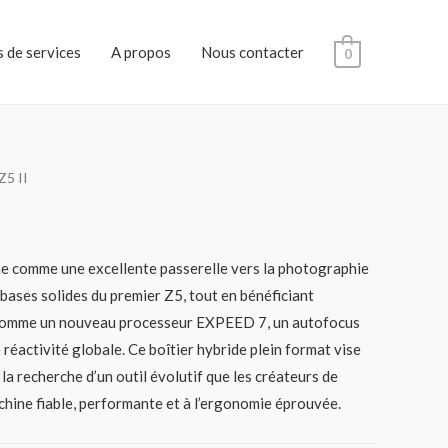
 de services
A propos
Nous contacter
0
Z5 II
e comme une excellente passerelle vers la photographie
s bases solides du premier Z5, tout en bénéficiant
 comme un nouveau processeur EXPEED 7, un autofocus
e réactivité globale. Ce boîtier hybride plein format vise
 la recherche d’un outil évolutif que les créateurs de
hine fiable, performante et à l’ergonomie éprouvée.