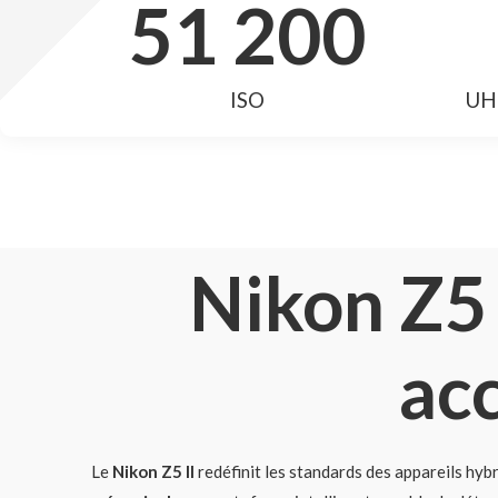
51 200
ISO
UHD
Nikon Z5 
acc
Le
Nikon Z5 II
redéfinit les standards des appareils hyb