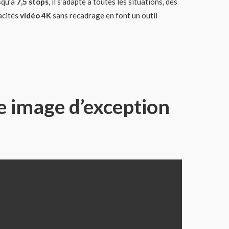
usqu’à
7,5 stops
, il s’adapte à toutes les situations, des
acités
vidéo 4K
sans recadrage en font un outil
e image d’exception